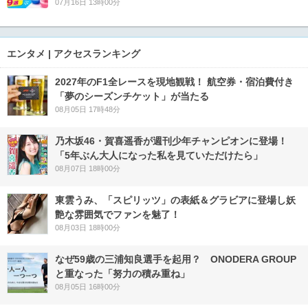
07月16日 13時00分
エンタメ | アクセスランキング
2027年のF1全レースを現地観戦！ 航空券・宿泊費付き
「夢のシーズンチケット」が当たる
08月05日 17時48分
乃木坂46・賀喜遥香が週刊少年チャンピオンに登場！
「5年ぶん大人になった私を見ていただけたら」
08月07日 18時00分
東雲うみ、「スピリッツ」の表紙＆グラビアに登場し妖
艶な雰囲気でファンを魅了！
08月03日 18時00分
なぜ59歳の三浦知良選手を起用？ ONODERA GROUP
と重なった「努力の積み重ね」
08月05日 16時00分