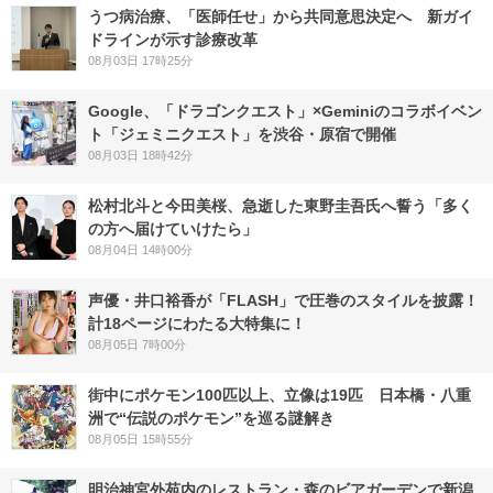
うつ病治療、「医師任せ」から共同意思決定へ 新ガイ
ドラインが示す診療改革
08月03日 17時25分
Google、「ドラゴンクエスト」×Geminiのコラボイベン
ト「ジェミニクエスト」を渋谷・原宿で開催
08月03日 18時42分
松村北斗と今田美桜、急逝した東野圭吾氏へ誓う「多く
の方へ届けていけたら」
08月04日 14時00分
声優・井口裕香が「FLASH」で圧巻のスタイルを披露！
計18ページにわたる大特集に！
08月05日 7時00分
街中にポケモン100匹以上、立像は19匹 日本橋・八重
洲で“伝説のポケモン”を巡る謎解き
08月05日 15時55分
明治神宮外苑内のレストラン・森のビアガーデンで新潟