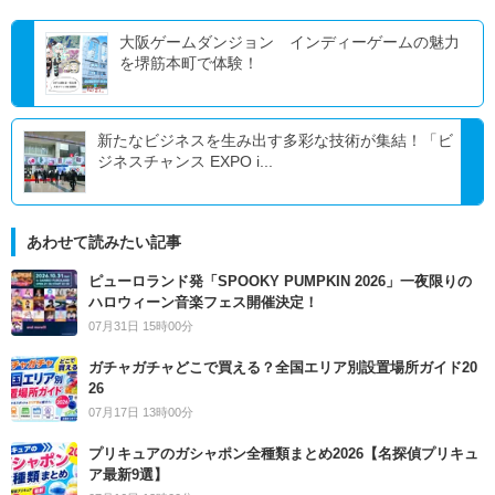
大阪ゲームダンジョン インディーゲームの魅力
を堺筋本町で体験！
新たなビジネスを生み出す多彩な技術が集結！「ビ
ジネスチャンス EXPO i...
あわせて読みたい記事
ピューロランド発「SPOOKY PUMPKIN 2026」一夜限りの
ハロウィーン音楽フェス開催決定！
07月31日 15時00分
ガチャガチャどこで買える？全国エリア別設置場所ガイド20
26
07月17日 13時00分
プリキュアのガシャポン全種類まとめ2026【名探偵プリキュ
ア最新9選】