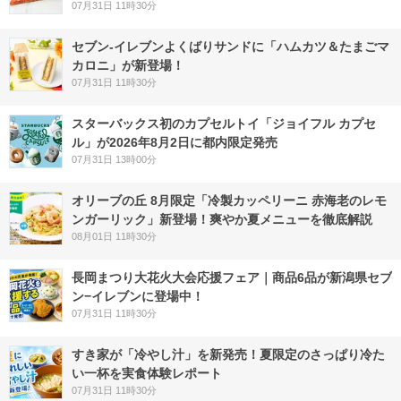
07月31日 11時30分
セブン‐イレブンよくばりサンドに「ハムカツ＆たまごマ
カロニ」が新登場！
07月31日 11時30分
スターバックス初のカプセルトイ「ジョイフル カプセ
ル」が2026年8月2日に都内限定発売
07月31日 13時00分
オリーブの丘 8月限定「冷製カッペリーニ 赤海老のレモ
ンガーリック」新登場！爽やか夏メニューを徹底解説
08月01日 11時30分
長岡まつり大花火大会応援フェア｜商品6品が新潟県セブ
ン−イレブンに登場中！
07月31日 11時30分
すき家が「冷やし汁」を新発売！夏限定のさっぱり冷た
い一杯を実食体験レポート
07月31日 11時30分