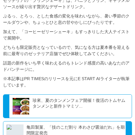
ゼッテリアの「プリンシェーキ」は、バニラとプリン、キャラメル
ソースが繰り出す贅沢なデザートドリンク。
ぷるっ、とろっ、とした食感の変化を味わいながら、暑い季節のク
ールダウンや、ちょっとひと息の甘やかしにぴったりです。
加えて、「コーヒーゼリーシェーキ」もすっきりした大人テイスト
で展開中。
どちらも限定販売となっているので、気になる方は夏本番を迎える
前に最寄りのゼッテリア店舗でぜひ体験してみてください。
話題の新作をいち早く味わえるのもトレンド感度の高いあなたのア
ドバンテージに。
※本記事はPR TIMESのリリースを元にE START AIライターが執筆
しています。
珍來、夏のタンメンフェア開催！復活のトムヤム
タンメンと新作トマミソ...
亀田製菓、「技のこだ割り 本わさび醤油だれ」を期
間限定発売