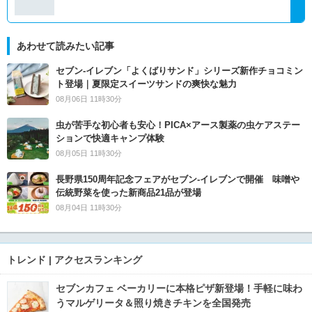
あわせて読みたい記事
セブン‐イレブン「よくばりサンド」シリーズ新作チョコミン
ト登場｜夏限定スイーツサンドの爽快な魅力
08月06日 11時30分
虫が苦手な初心者も安心！PICA×アース製薬の虫ケアステー
ションで快適キャンプ体験
08月05日 11時30分
長野県150周年記念フェアがセブン-イレブンで開催 味噌や
伝統野菜を使った新商品21品が登場
08月04日 11時30分
トレンド | アクセスランキング
セブンカフェ ベーカリーに本格ピザ新登場！手軽に味わ
うマルゲリータ＆照り焼きチキンを全国発売