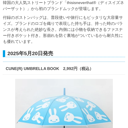
韓国の大人気ストリートブランド「thisisneverthat®（ディスイズネ
バーザット）」から初のブランドムックが登場します。
付録のボストンバッグは、普段使いや旅行にもピッタリな大容量サ
イズ。ブランドのロゴを織りで表現した持ち手は、持った時のバラ
ンスが考えられた絶妙な長さ。内側には小物を収納できるファスナ
ー付きポケット付き。形崩れを防ぐ裏地がついているから耐久性に
も優れています。
2025年5月20日発売
CUNE(R) UMBRELLA BOOK 2,992円（税込）