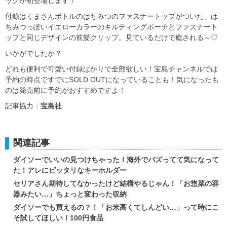
ックが初登場します！
付録はくまさんボトルのはちみつのファスナートップがついた、は
ちみつっぽいイエローカラーのキルティングポーチとファスナート
ップと同じデザインの前髪クリップ。見ているだけで癒される～♡
いかがでしたか？
どれも便利で可愛い付録ばかりで全部欲しい！宝島チャンネルでは
予約の時点ですでにSOLD OUTになっていることも！気になったも
のは発売前に予約がおすすめですよ！
記事協力：
宝島社
関連記事
ダイソーでいいの見つけちゃった！海外でバズってて気になって
た！アレにピッタリなキーホルダー
セリアさん期待してなかったけど結構やるじゃん！「お惣菜の容
器みたい…」ちょっと変わった収納
ダイソーでも買えるの？！「お米高くてしんどい…」って時にこ
そ試してほしい！100円食品