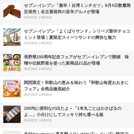
セブン-イレブン「激辛！台湾ミンチカツ」8月4日数量限
定発売｜名古屋発祥の旨辛グルメが登場
08月03日 11時30分
セブン‐イレブン「よくばりサンド」シリーズ新作チョコ
ミント登場｜夏限定スイーツサンドの爽快な魅力
08月06日 11時30分
長野県150周年記念フェアがセブン-イレブンで開催 味
噌や伝統野菜を使った新商品21品が登場
08月04日 11時30分
関西限定！和歌山の恵みを味わう『和歌山毎度おおきに
フェア』全商品徹底紹介
08月03日 11時30分
100均に便利なの出たよ～「1本丸ごとはかさばるの
よ…」小分けにしてスッキリ持ち運べる板
08月02日 11時00分
氷結®mottainai 富良野メロンがセブン‐イレブン限定で