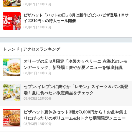
08月07日 11時30分
ピザハット「ハットの日」8月は新作ビビンバピザ登場！Mサ
イズ810円～の特大セール開催
08月07日 11時30分
トレンド | アクセスランキング
オリーブの丘 8月限定「冷製カッペリーニ 赤海老のレモ
ンガーリック」新登場！爽やか夏メニューを徹底解説
08月01日 11時30分
セブン‐イレブンに爽やか「レモン」スイーツ＆パン新登
場！夏に食べたい限定商品をチェック
08月03日 11時30分
ピザハット夏休みセット3種が3,000円から！お盆や集ま
りにぴったりのボリューム&おトクな期間限定メニュー
08月03日 13時00分