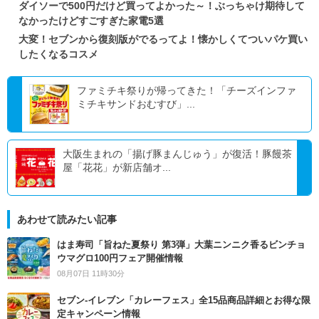
ダイソーで500円だけど買ってよかった～！ぶっちゃけ期待して
なかったけどすごすぎた家電5選
大変！セブンから復刻版がでるってよ！懐かしくてついパケ買い
したくなるコスメ
ファミチキ祭りが帰ってきた！「チーズインファ
ミチキサンドおむすび」...
大阪生まれの「揚げ豚まんじゅう」が復活！豚饅茶
屋「花花」が新店舗オ...
あわせて読みたい記事
はま寿司「旨ねた夏祭り 第3弾」大葉ニンニク香るビンチョ
ウマグロ100円フェア開催情報
08月07日 11時30分
セブン‐イレブン「カレーフェス」全15品商品詳細とお得な限
定キャンペーン情報