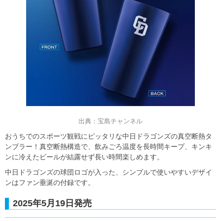
出典：宝島チャンネル
おうちでのスポーツ観戦にピッタリな中日ドラゴンズの真空断熱タ
ンブラー！真空断熱構造で、飲みごろ温度を長時間キープ、キンキ
ンに冷えたビールが結露せず長い時間楽しめます。
中日ドラゴンズの球団ロゴが入った、シンプルで使いやすいデザイ
ンはファン垂涎の付録です。
2025年5月19日発売