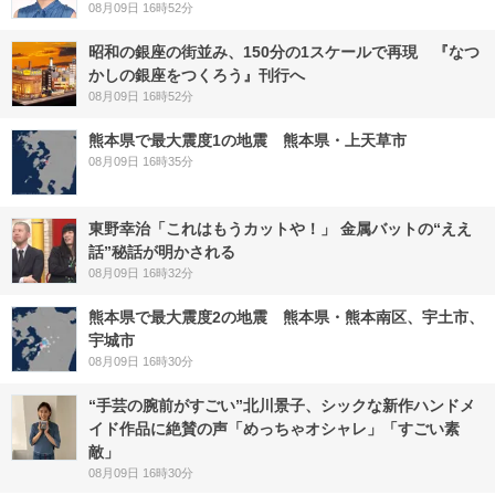
08月09日 16時52分
昭和の銀座の街並み、150分の1スケールで再現 『なつ
かしの銀座をつくろう』刊行へ
08月09日 16時52分
熊本県で最大震度1の地震 熊本県・上天草市
08月09日 16時35分
東野幸治「これはもうカットや！」 金属バットの“ええ
話”秘話が明かされる
08月09日 16時32分
熊本県で最大震度2の地震 熊本県・熊本南区、宇土市、
宇城市
08月09日 16時30分
“手芸の腕前がすごい”北川景子、シックな新作ハンドメ
イド作品に絶賛の声「めっちゃオシャレ」「すごい素
敵」
08月09日 16時30分