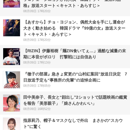
格』放送スタート＜キャスト・あらすじ＞
08月09日 17時20分
【あすから】チョ・ヨジョン、偶然大金を手にし運命が
大きく動き始める 韓国ドラマ『99億の女』放送スター
ト＜キャスト・あらすじ＞
08月09日 17時20分
【RIZIN】伊藤裕樹「麺ZIN食いてぇ…」過酷な減量の末
期に本音がポロリ 打撃戦には自信あり
08月09日 17時13分
『徹子の部屋』急きょ変更の“山村紅葉回”放送日決定 7
日放送予定も“事務所の先輩”の追悼企画に
08月09日 17時05分
田中美奈子、長女と“顔出し”2ショットで話題映画の鑑賞
を報告「美形親子」「娘さんかわいい」
08月09日 16時52分
指原莉乃、帽子＆マスクなしで外出 まさかの“スカウ
ト”に驚く