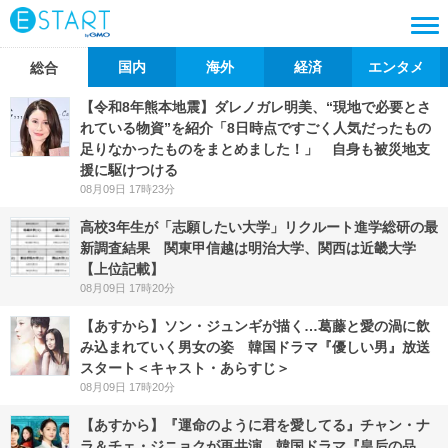
国内
海外
経済
エンタメ
総合
【令和8年熊本地震】ダレノガレ明美、“現地で必要とさ
れている物資”を紹介「8日時点ですごく人気だったもの
足りなかったものをまとめました！」 自身も被災地支
援に駆けつける
08月09日 17時23分
高校3年生が「志願したい大学」リクルート進学総研の最
新調査結果 関東甲信越は明治大学、関西は近畿大学
【上位記載】
08月09日 17時20分
【あすから】ソン・ジュンギが描く…葛藤と愛の渦に飲
み込まれていく男女の姿 韓国ドラマ『優しい男』放送
スタート＜キャスト・あらすじ＞
08月09日 17時20分
【あすから】『運命のように君を愛してる』チャン・ナ
ラ＆チェ・ジニョクが再共演 韓国ドラマ『皇后の品