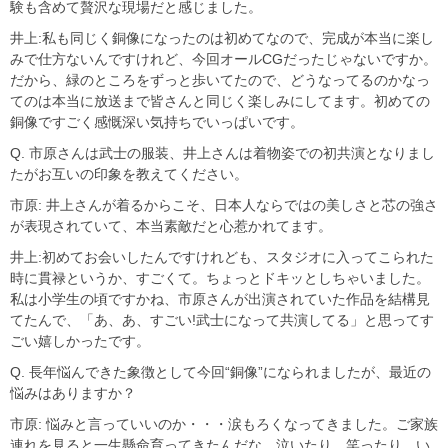
験も含めて贅沢な現場だと感じました。
井上:私も同じく銅像になったのは初めてなので、完成が本当に楽し
みで仕方ないんですけれど、今回オールCGだったじゃないですか。
だから、緑のところをずっと歩いてたので、どうなってるのかなっ
てのは本当に放送まで皆さんと同じく楽しみにしてます。初めての
銅像ですごく感慨深い気持ちでいっぱいです。
Q. 市原さんは武士の服装、井上さんは着物姿での初共演となりまし
たがお互いの印象を教えてください。
市原: 井上さんが着るからこそ、日本人ならではの美しさと芯の強さ
が表現されていて、本当素敵だと心惹かれてます。
井上:初めてお会いしたんですけれども、スタジオに入ってこられた
時に貫禄というか、すごくて。ちょっとドキッとしちゃいました。
私は小学生の頃ですかね、市原さんが出演されていた作品を結構見
てたんで、「あ、あ、すごい!武士になって共演してる」と思ってす
ごい嬉しかったです。
Q. 長年悩んできた象徴として今回“銅像”になられましたが、最近の
悩みはありますか？
市原: 悩みと言っていいのか・・・涙もろくなってきました。ご家族
連れを見ると一生懸命育ってきたんだな、泣いたり、笑ったり、い