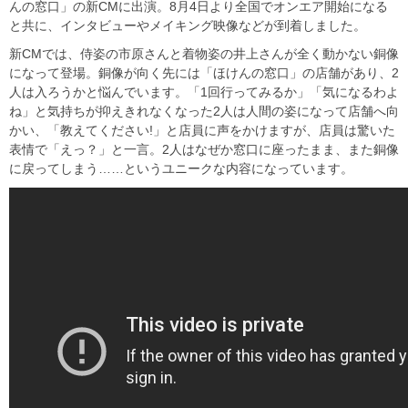
んの窓口」の新CMに出演。8月4日より全国でオンエア開始になる
と共に、インタビューやメイキング映像などが到着しました。
新CMでは、侍姿の市原さんと着物姿の井上さんが全く動かない銅像
になって登場。銅像が向く先には「ほけんの窓口」の店舗があり、2
人は入ろうかと悩んでいます。「1回行ってみるか」「気になるわよ
ね」と気持ちが抑えきれなくなった2人は人間の姿になって店舗へ向
かい、「教えてください!」と店員に声をかけますが、店員は驚いた
表情で「えっ？」と一言。2人はなぜか窓口に座ったまま、また銅像
に戻ってしまう……というユニークな内容になっています。