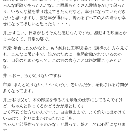
ろんな経験があったんだな。ご両親もたくさん愛情をかけて怒った
り、いろんな壁を乗り越えてきたんだなと。幸せになっていただき
たいと思いますし、救急車が通れば、携わるすべての人の運命が幸
せになってほしいと思ったり・・・。
井上:すごい、日常がもうそんな感じなんですね。感動する映画とか
じゃなくて、日常の姿で。
市原: 年食ったのかなと。もう純粋に工事現場の（誘導の）方を見て
も、こんなに暑い中で、誰かのために一生懸命働かれているのか
な、自分のためかなって。この方の言うことは絶対聞こうみたい
な。
井上:おー、涙が足りないですね!
市原: ほんと足りない、いいんだか、悪いんだか、感化される時間が
多くなってます。
井上:私は父が、木の部屋を作るのを最近の仕事にしてるんですけ
ど、ちゃんと作ってるかどうかが娘としてす
ごく不安で仕方ないんですよ。自由気ままで、よく釣りに出かけて
いるので、釣りに出かけるたびに「あ、
ちゃんと部屋作ってるのかな」と思って、娘としては心配になりま
す。