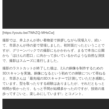
[https://youtu.be/7WhZQ-MHsCw]
撮影では、井上さんが赤い着物姿で挨拶しながら現場入り。続い
て、市原さんが侍の姿で登場しました。初対面だったということで
すが、グリーンバックでの撮影にもかかわらず、まるで本当に公園
から「ほけんの窓口」に向かって歩いているかのような自然な演技
で、撮影はスムーズに進行しました。
撮影のラストカットが終了した後は、2人の銅像を制作するための
3Dスキャンを実施。銅像になるという初めての体験について尋ねる
と、市原さんは「最先端の3Dスキャナーで計測していただき感動し
ています。型を取ったりする経験はありましたが、それだともっと
時間が長かったり、もっと手間が結構多かったのですが、技術の進
歩ってすごいと。楽しみにしています!」とコメント。