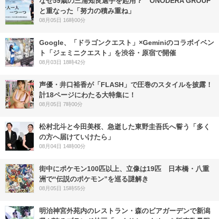
なぜ59歳の三浦知良選手を起用？ ONODERA GROUP
と重なった「努力の積み重ね」
08月05日 16時00分
Google、「ドラゴンクエスト」×Geminiのコラボイベン
ト「ジェミニクエスト」を渋谷・原宿で開催
08月03日 18時42分
声優・井口裕香が「FLASH」で圧巻のスタイルを披露！
計18ページにわたる大特集に！
08月05日 7時00分
松村北斗と今田美桜、急逝した東野圭吾氏へ誓う「多く
の方へ届けていけたら」
08月04日 14時00分
街中にポケモン100匹以上、立像は19匹 日本橋・八重
洲で“伝説のポケモン”を巡る謎解き
08月05日 15時55分
明治神宮外苑内のレストラン・森のビアガーデンで新潟