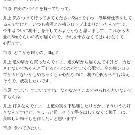
市原: 自分のバイクを持って行って。
井上:気をつけて行ってきてください!私はですね、毎年梅仕事をして
るんですけど、いつも梅酒とか梅シロップ止まりだったんですよ。
今年はついに梅干しを干してみようかなと思いまして、これから大
量の3kgぐらいの梅が届くので、それを干さなくてはいけなくて、
心配です。
市原: どこから届くの、3kg？
井上:道の駅から買ったんですよ。道の駅から届くんですけど、カビ
させないでちゃんと干せるかってのがすごく心配で。今の梅シロッ
プがカビないかもめちゃくちゃ心配なのに、梅の心配が今年は増え
そうで、成功したいです。
市原: すごい、すごいですね、なかなかそこまでやられる方いないで
すもんね。
井上:好きなんですよ、山椒の実を下処理したりとか、そういうの好
きなんですけど、ちょっと難しそうで手を出してなくて梅干しは。
美味しい梅干しを作りたいと思います!
市原: 食べてみたい。