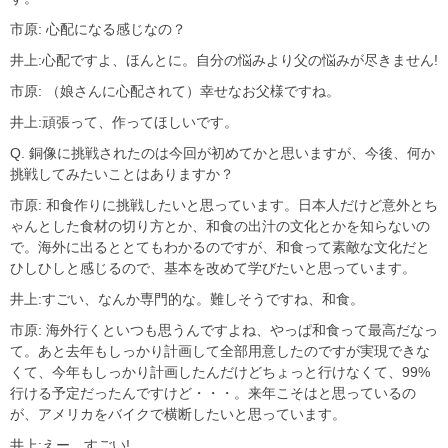
市原: 心配になる感じなの？
井上:心配ですよ、ほんとに。自分の悩みより父の悩みが尽きません!
市原: （娘さんに心配されて）幸せなお父様ですね。
井上:頑張って、作ってほしいです。
Q. 銅像に挑戦されたのは今回が初めてかと思いますが、今後、何か
挑戦してみたいことはありますか？
市原: 和食作りに挑戦したいと思っています。日本人だけど意外とち
ゃんとした食材の切り方とか、和食の出汁の文化とかを知らないの
で。海外に出るととてもわかるのですが、和食って素敵な文化だと
ひしひしと感じるので、基本を改めて学びたいと思っています。
井上:すごい、なんか専門的な。難しそうですね、和食。
市原: 海外行くといつも思うんですよね、やっぱ和食って最高だなっ
て。あと去年もしっかり計画して全部用意したのですが実現できな
くて、今年もしっかり計画したんだけどちょっと行けなくて、99%
行ける予定だったんですけど・・・。来年こそはと思っているの
が、アメリカをバイクで横断したいと思っています。
井上:えー、すごい!