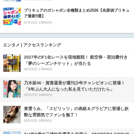
プリキュアのガシャポン全種類まとめ2026【名探偵プリキュ
ア最新9選】
07月16日 13時00分
エンタメ | アクセスランキング
2027年のF1全レースを現地観戦！ 航空券・宿泊費付き
「夢のシーズンチケット」が当たる
08月05日 17時48分
乃木坂46・賀喜遥香が週刊少年チャンピオンに登場！
「5年ぶん大人になった私を見ていただけたら」
08月07日 18時00分
東雲うみ、「スピリッツ」の表紙＆グラビアに登場し妖
艶な雰囲気でファンを魅了！
08月03日 18時00分