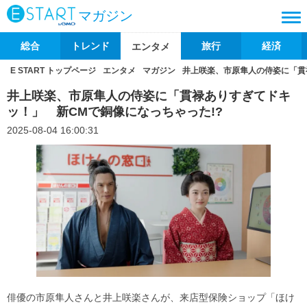
マガジン
総合
トレンド
旅行
経済
エンタメ
E START トップページ
エンタメ
マガジン
井上咲楽、市原隼人の侍姿に「貫
井上咲楽、市原隼人の侍姿に「貫禄ありすぎてドキ
ッ！」 新CMで銅像になっちゃった!?
2025-08-04 16:00:31
俳優の市原隼人さんと井上咲楽さんが、来店型保険ショップ「ほけ