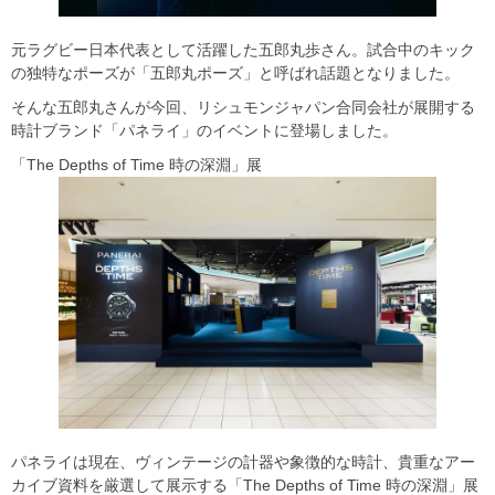
元ラグビー日本代表として活躍した五郎丸歩さん。試合中のキック
の独特なポーズが「五郎丸ポーズ」と呼ばれ話題となりました。
そんな五郎丸さんが今回、リシュモンジャパン合同会社が展開する
時計ブランド「パネライ」のイベントに登場しました。
「The Depths of Time 時の深淵」展
パネライは現在、ヴィンテージの計器や象徴的な時計、貴重なアー
カイブ資料を厳選して展⽰する「The Depths of Time 時の深淵」展