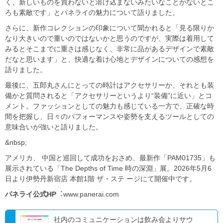
く、新しいものを買わないと溶け込まないみたいなことがないとこ
ろも素敵です」とパネライの魅⼒について語りました。
さらに、新作コレクションの印象について聞かれると「⾒る限りか
なり⼤きいので重いのではないかと思うのですが、実際は着⽤して
みるとそこまでに重さは感じなく、⾮常に品があるデザインで素敵
だなと思います」と、快適な着け⼼地とデザインについての感想を
語りました。
最後に、五郎丸さんにとっての時計はアクセサリーか、それとも装
備かと質問されると「アクセサリーというより“装備”に近い」とコ
メント。ファッションとしての魅⼒も感じている一方で、正確な時
間を把握し、⽇々のパフォーマンスや姿勢を⽀えるツールとしての
意味合いが強いと語りました。
&nbsp;
アメリカ、 中国と巡回して成功をおさめ、最新作「PAM01735」も
展示されている「The Depths of Time 時の深淵」展。2026年5⽉6
⽇より伊勢丹新宿店 本館1階 ザ・ステ ージにて開催中です。
パネライ公式HP
︓www.panerai.com
社内のコミュニケーションは飲み会よりサウ