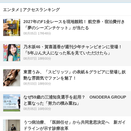
エンタメ | アクセスランキング
2027年のF1全レースを現地観戦！ 航空券・宿泊費付き
「夢のシーズンチケット」が当たる
08月05日 17時48分
乃木坂46・賀喜遥香が週刊少年チャンピオンに登場！
「5年ぶん大人になった私を見ていただけたら」
08月07日 18時00分
東雲うみ、「スピリッツ」の表紙＆グラビアに登場し妖
艶な雰囲気でファンを魅了！
08月03日 18時00分
なぜ59歳の三浦知良選手を起用？ ONODERA GROUP
と重なった「努力の積み重ね」
08月05日 16時00分
うつ病治療、「医師任せ」から共同意思決定へ 新ガイ
ドラインが示す診療改革