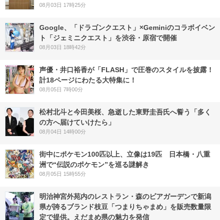
08月03日 17時25分
Google、「ドラゴンクエスト」×Geminiのコラボイベン
ト「ジェミニクエスト」を渋谷・原宿で開催
08月03日 18時42分
声優・井口裕香が「FLASH」で圧巻のスタイルを披露！
計18ページにわたる大特集に！
08月05日 7時00分
松村北斗と今田美桜、急逝した東野圭吾氏へ誓う「多く
の方へ届けていけたら」
08月04日 14時00分
街中にポケモン100匹以上、立像は19匹 日本橋・八重
洲で“伝説のポケモン”を巡る謎解き
08月05日 15時55分
明治神宮外苑内のレストラン・森のビアガーデンで新潟
県が誇るブランド枝豆「つまりちゃまめ」を販売数量限
定で提供。えだまめ県の魅力を発信