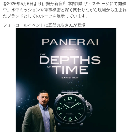
を2026年5⽉6⽇より伊勢丹新宿店 本館1階 ザ・ステ ージにて開催
中。⽔中ミッションや軍事機密と深く関わりながら現場から⽣まれ
たブランドとしてのルーツを展示しています。
フォトコールイベントに五郎丸歩さんが登場