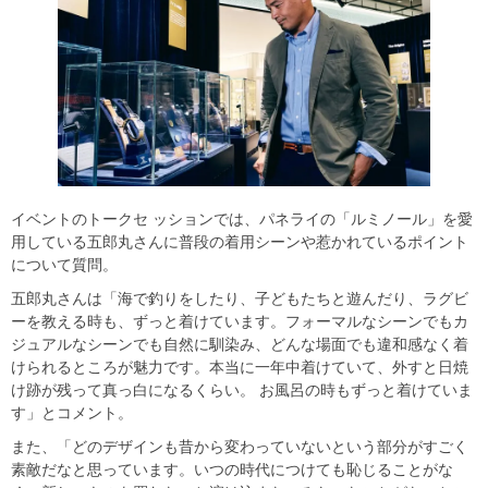
イベントのトークセ ッションでは、パネライの「ルミノール」を愛
⽤している五郎丸さんに普段の着⽤シーンや惹かれているポイント
について質問。
五郎丸さんは「海で釣りをしたり、⼦どもたちと遊んだり、ラグビ
ーを教える時も、ずっと着けています。フォーマルなシーンでもカ
ジュアルなシーンでも⾃然に馴染み、どんな場⾯でも違和感なく着
けられるところが魅⼒です。本当に⼀年中着けていて、外すと⽇焼
け跡が残って真っ⽩になるくらい。 お⾵呂の時もずっと着けていま
す」とコメント。
また、「どのデザインも昔から変わっていないという部分がすごく
素敵だなと思っています。いつの時代につけても恥じることがな