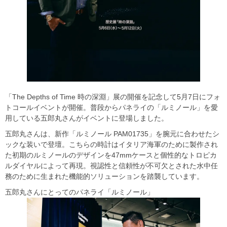
「The Depths of Time 時の深淵」展の開催を記念して5⽉7⽇にフォ
トコールイベントが開催。普段からパネライの「ルミノール」を愛
⽤している五郎丸さんがイベントに登場しました。
五郎丸さんは、新作「ルミノール PAM01735」を腕元に合わせたシ
ックな装いで登壇。こちらの時計はイタリア海軍のために製作され
た初期のルミノールのデザインを47mmケースと個性的なトロピカ
ルダイヤルによって再現。視認性と信頼性が不可⽋とされた⽔中任
務のために⽣まれた機能的ソリューションを踏襲しています。
五郎丸さんにとってのパネライ「ルミノール」