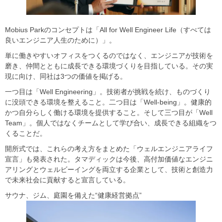
Mobius Parkのコンセプトは「All for Well Engineer Life（すべては
良いエンジニア人生のために）」。
単に働きやすいオフィスをつくるのではなく、エンジニアが技術を
磨き、仲間とともに成長できる環境づくりを目指している。その実
現に向け、同社は3つの価値を掲げる。
一つ目は「Well Engineering」。技術者が挑戦を続け、ものづくり
に没頭できる環境を整えること。二つ目は「Well-being」。健康的
かつ自分らしく働ける環境を提供すること。そして三つ目が「Well
Team」。個人ではなくチームとして学び合い、成長できる組織をつ
くることだ。
開所式では、これらの考え方をまとめた「ウェルエンジニアライフ
宣言」も発表された。タマディックは今後、高付加価値なエンジニ
アリングとウェルビーイングを両立する企業として、技術と創造力
で未来社会に貢献すると宣言している。
サウナ、ジム、庭園を備えた“健康経営拠点”