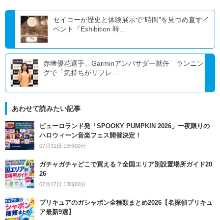
セイコーが歴史と体験展示で“時間”を見つめ直すイ
ベント『Exhibition 時...
赤﨑優花選手、Garminアンバサダー就任 ランニン
グで「気持ちがリフレ...
あわせて読みたい記事
ピューロランド発「SPOOKY PUMPKIN 2026」一夜限りの
ハロウィーン音楽フェス開催決定！
07月31日 15時00分
ガチャガチャどこで買える？全国エリア別設置場所ガイド20
26
07月17日 13時00分
プリキュアのガシャポン全種類まとめ2026【名探偵プリキュ
ア最新9選】