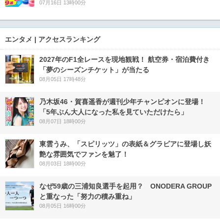
07月16日 13時00分
エンタメ | アクセスランキング
2027年のF1全レースを現地観戦！ 航空券・宿泊費付き
「夢のシーズンチケット」が当たる
08月05日 17時48分
乃木坂46・賀喜遥香が週刊少年チャンピオンに登場！
「5年ぶん大人になった私を見ていただけたら」
08月07日 18時00分
東雲うみ、「スピリッツ」の表紙＆グラビアに登場し妖
艶な雰囲気でファンを魅了！
08月03日 18時00分
なぜ59歳の三浦知良選手を起用？ ONODERA GROUP
と重なった「努力の積み重ね」
08月05日 16時00分