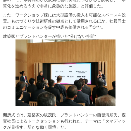
質化を進めるうえで非常に象徴的な施設」と評価した。
また、ワークショップ棟には大型設備の搬入も可能なスペースを設
置。ものづくりや技術研修の拠点として活用されるほか、社員同士
のコミュニケーションを促す中庭も整備される予定だ。
建築家とプラントハンターが描いた“分けない空間”
開所式では、建築家の坂茂氏、プラントハンターの西畠清順氏、森
實社長によるトークセッションも行われた。テーマは「タマディッ
クが目指す、新たな働く環境」だ。