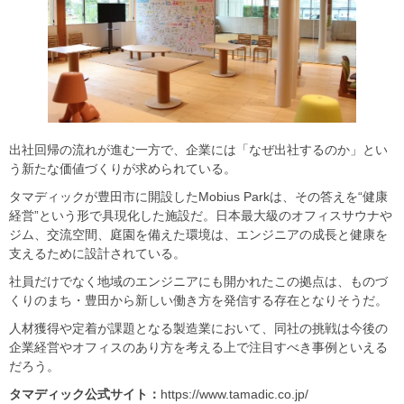
出社回帰の流れが進む一方で、企業には「なぜ出社するのか」とい
う新たな価値づくりが求められている。
タマディックが豊田市に開設したMobius Parkは、その答えを“健康
経営”という形で具現化した施設だ。日本最大級のオフィスサウナや
ジム、交流空間、庭園を備えた環境は、エンジニアの成長と健康を
支えるために設計されている。
社員だけでなく地域のエンジニアにも開かれたこの拠点は、ものづ
くりのまち・豊田から新しい働き方を発信する存在となりそうだ。
人材獲得や定着が課題となる製造業において、同社の挑戦は今後の
企業経営やオフィスのあり方を考える上で注目すべき事例といえる
だろう。
タマディック公式サイト：
https://www.tamadic.co.jp/