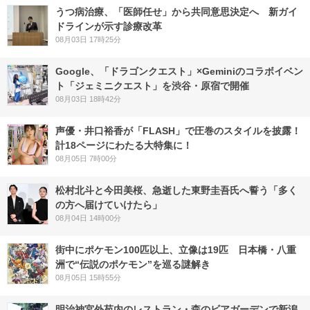
うつ病治療、「医師任せ」から共同意思決定へ 新ガイ
ドラインが示す診療改革
08月03日 17時25分
Google、「ドラゴンクエスト」×Geminiのコラボイベン
ト「ジェミニクエスト」を渋谷・原宿で開催
08月03日 18時42分
声優・井口裕香が「FLASH」で圧巻のスタイルを披露！
計18ページにわたる大特集に！
08月05日 7時00分
松村北斗と今田美桜、急逝した東野圭吾氏へ誓う「多く
の方へ届けていけたら」
08月04日 14時00分
街中にポケモン100匹以上、立像は19匹 日本橋・八重
洲で“伝説のポケモン”を巡る謎解き
08月05日 15時55分
明治神宮外苑内のレストラン・森のビアガーデンで新潟