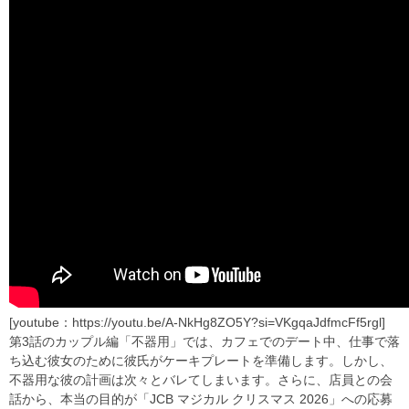
[youtube：https://youtu.be/A-NkHg8ZO5Y?si=VKgqaJdfmcFf5rgl]
第3話のカップル編「不器用」では、カフェでのデート中、仕事で落
ち込む彼女のために彼氏がケーキプレートを準備します。しかし、
不器用な彼の計画は次々とバレてしまいます。さらに、店員との会
話から、本当の目的が「JCB マジカル クリスマス 2026」への応募