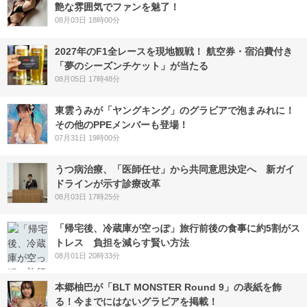
艶な雰囲気でファンを魅了！
08月03日 18時00分
2027年のF1全レースを現地観戦！ 航空券・宿泊費付き
「夢のシーズンチケット」が当たる
08月05日 17時48分
東雲うみが「ヤングキング」のグラビアで泡まみれに！
その他のPPEメンバーも登場！
07月31日 19時00分
うつ病治療、「医師任せ」から共同意思決定へ 新ガイ
ドラインが示す診療改革
08月03日 17時25分
「帰宅後、冷蔵庫が空っぽ」旅行前後の食事に約5割がス
トレス 負担を減らす賢い方法
08月01日 20時33分
本郷柚巴が「BLT MONSTER Round 9」の表紙を飾
る！今までにはないグラビアを掲載！