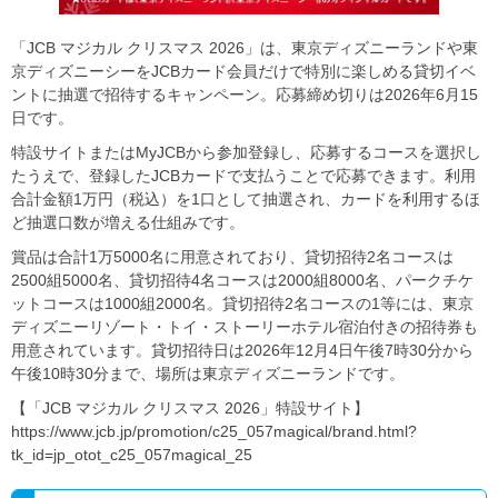
「JCB マジカル クリスマス 2026」は、東京ディズニーランドや東
京ディズニーシーをJCBカード会員だけで特別に楽しめる貸切イベ
ントに抽選で招待するキャンペーン。応募締め切りは2026年6月15
日です。
特設サイトまたはMyJCBから参加登録し、応募するコースを選択し
たうえで、登録したJCBカードで支払うことで応募できます。利用
合計金額1万円（税込）を1口として抽選され、カードを利用するほ
ど抽選口数が増える仕組みです。
賞品は合計1万5000名に用意されており、貸切招待2名コースは
2500組5000名、貸切招待4名コースは2000組8000名、パークチケ
ットコースは1000組2000名。貸切招待2名コースの1等には、東京
ディズニーリゾート・トイ・ストーリーホテル宿泊付きの招待券も
用意されています。貸切招待日は2026年12月4日午後7時30分から
午後10時30分まで、場所は東京ディズニーランドです。
【「JCB マジカル クリスマス 2026」特設サイト】
https://www.jcb.jp/promotion/c25_057magical/brand.html?
tk_id=jp_otot_c25_057magical_25