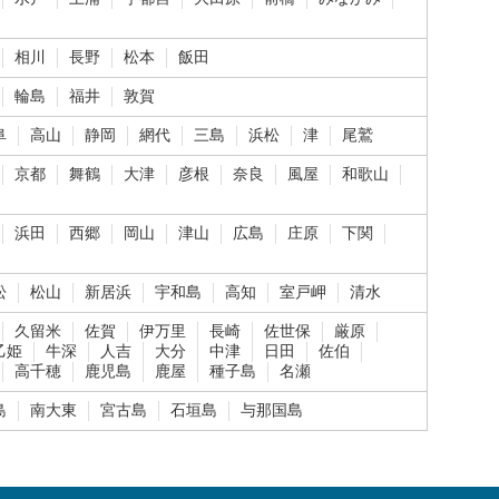
相川
長野
松本
飯田
輪島
福井
敦賀
阜
高山
静岡
網代
三島
浜松
津
尾鷲
京都
舞鶴
大津
彦根
奈良
風屋
和歌山
浜田
西郷
岡山
津山
広島
庄原
下関
松
松山
新居浜
宇和島
高知
室戸岬
清水
久留米
佐賀
伊万里
長崎
佐世保
厳原
乙姫
牛深
人吉
大分
中津
日田
佐伯
高千穂
鹿児島
鹿屋
種子島
名瀬
島
南大東
宮古島
石垣島
与那国島