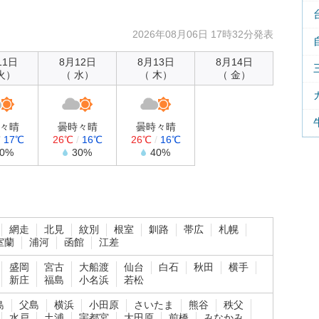
2026年08月06日 17時32分発表
11日
8月12日
8月13日
8月14日
火）
（ 水）
（ 木）
（ 金）
々晴
曇時々晴
曇時々晴
/
17℃
26℃
/
16℃
26℃
/
16℃
30%
30%
40%
網走
北見
紋別
根室
釧路
帯広
札幌
室蘭
浦河
函館
江差
盛岡
宮古
大船渡
仙台
白石
秋田
横手
新庄
福島
小名浜
若松
島
父島
横浜
小田原
さいたま
熊谷
秩父
水戸
土浦
宇都宮
大田原
前橋
みなかみ