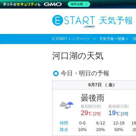
無料診断
天気予報
E START トップページ
>
天気予報
> 関東 >
河口湖の天気
今日・明日の予報
8月7日 （ 金）
曇後雨
最高[前日差]
最低[前日差]
29
19
℃ [29]
℃ [19]
時間
0-6
6-12
12-18
18
降水
10%
20%
50%
2