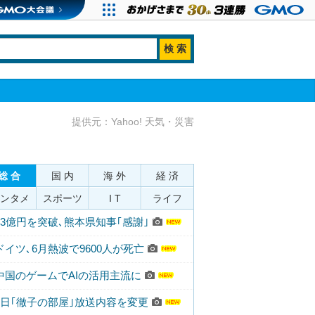
提供元：Yahoo! 天気・災害
総 合
国 内
海 外
経 済
ンタメ
スポーツ
I T
ライフ
43億円を突破､熊本県知事｢感謝｣
ドイツ､6月熱波で9600人が死亡
中国のゲームでAIの活用主流に
7日｢徹子の部屋｣放送内容を変更