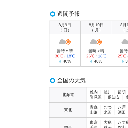
週間予報
8月9日
8月10日
8月
（ 日）
（ 月）
（ 
曇時々晴
曇時々晴
曇時
30℃
/
18℃
26℃
/
18℃
25℃
40%
40%
全国の天気
稚内
旭川
留萌
北海道
岩見沢
倶知安
青森
むつ
八戸
東北
山形
米沢
酒田
東京
大島
八丈
関東
千葉
銚子
館山