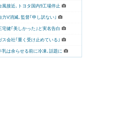
台風接近､トヨタ国内9工場停止
自力V消滅､監督｢申し訳ない｣
三宅健｢美しかった｣と実名告白
ガス会社｢重く受け止めている｣
牛乳は余らせる前に冷凍､話題に