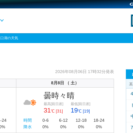
 河口湖の天気
2026年08月06日 17時32分発表
8月8日 （ 土）
エ
曇時々晴
最高[前日差]
最低[前日差]
31
19
℃ [31]
℃ [19]
-24
時間
0-6
6-12
12-18
18-24
0%
降水
0%
0%
0%
0%