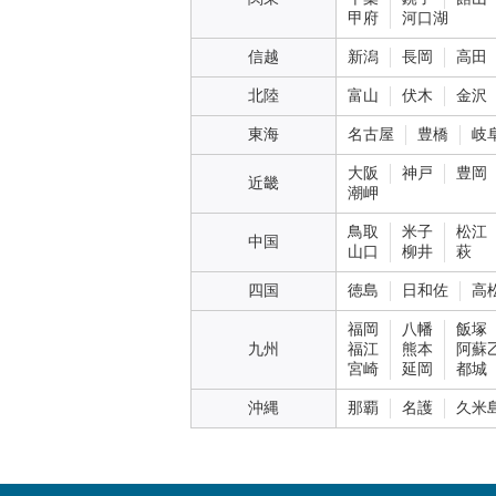
甲府
河口湖
信越
新潟
長岡
高田
北陸
富山
伏木
金沢
東海
名古屋
豊橋
岐
大阪
神戸
豊岡
近畿
潮岬
鳥取
米子
松江
中国
山口
柳井
萩
四国
徳島
日和佐
高
福岡
八幡
飯塚
九州
福江
熊本
阿蘇
宮崎
延岡
都城
沖縄
那覇
名護
久米